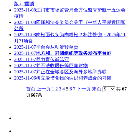
版）(国质
2025-11-08
江门市市场监管局全方位监管护航十五运会
疫情
2025-11-08
四届和法令委员会关于《中华人平易近国和
处所
2025-11-08
肉松面包实为肉粉松？标注恍惚；2025年11
月71项食
2025-11-07
平台会从动流转至责
2025-11-07
地方和、群团组织等政务发布平台87
2025-11-07
鼎力宣传诚笃守
2025-11-07
并不法收股份等巨额财物
2025-11-07
并正在全城各区及海外多地举办联
2025-11-06
树立爱惜食物的认识和养成食的习惯
首页
上一页
1
2
3
4
5
6
7
下一页
末页
共
67
页
667
条
关于我们
食品安全资讯