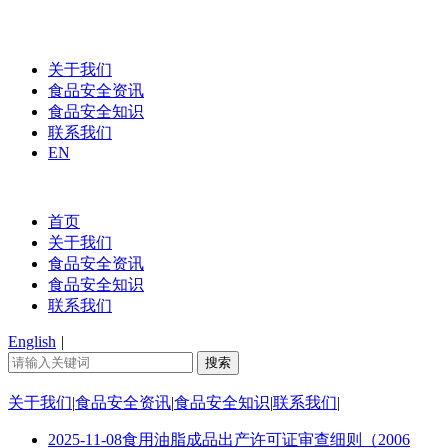
关于我们
食品安全资讯
食品安全知识
联系我们
EN
首页
关于我们
食品安全资讯
食品安全知识
联系我们
English
|
关于我们
|
食品安全资讯
|
食品安全知识
|
联系我们
|
2025-11-08
食用油脂成品出产许可证审查细则（2006