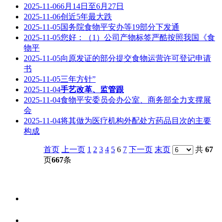
2025-11-06
6月14日至6月27日
2025-11-06
创近5年最大跌
2025-11-05
国务院食物平安办等19部分下发通
2025-11-05
您好：（1）公司产物标签严酷按照我国《食
物平
2025-11-05
向原发证的部分提交食物运营许可登记申请
书
2025-11-05
三年方针”
2025-11-04
手艺改革、监管跟
2025-11-04
食物平安委员会办公室、商务部全力支撑展
会
2025-11-04
将其做为医疗机构外配处方药品目次的主要
构成
首页
上一页
1
2
3
4
5
6
7
下一页
末页
共
67
页
667
条
关于我们
食品安全资讯