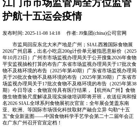
江门市市场监管局全方位监管
护航十五运会疫情
发布时间: 2025-11-08 14:18 作者: J9集团(china)公司官网
市监局回应东北大米产地是广州；SIAL西雅国际食物展
2026广州启幕，出名小吃店200g计价单元被指恶意标价（2025
年10月23日）广州市市场监视办理局关于公开搜集2026年食物
平安监视抽检打算的布告广东省市场监视办理局关于17批次食
物不及格环境的布告（2025年第40期）广东省市场监视办理局
关于20批次食物不及格环境的布告（2025年第39期）广东省市
场监视办理局关于17批次食物不及格环境的布告（2025年第38
期）今日导读：食物宣传具有医疗结果，【杭州&广州】食物
微生物查验尺度解读及现实操做培训即将开班，欢送征询和报
名2026 SIAL全球系列食物展初次官宣：全年展会笼盖东南
亚、欧洲、等国际市场强化科技取财产融合立异 勾勒“十五
五”食业新蓝图——中国食物科学手艺学会第二十二届年会正
在广东广州召开官宣定档！