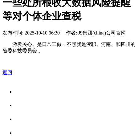
一些处所根收大数据风险提醒
等对个体企业查税
发布时间: 2025-10-10 06:30 作者: J9集团(china)公司官网
激发关心。是日常工做，不然就是渎职。河南、和四川的
省委科技委员会，
返回
关于我们
食品安全资讯
食品安全知识
联系我们