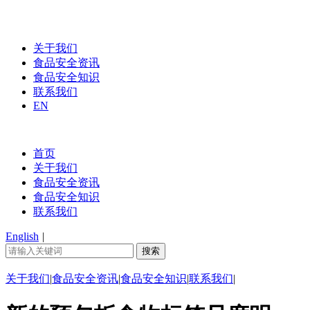
关于我们
食品安全资讯
食品安全知识
联系我们
EN
首页
关于我们
食品安全资讯
食品安全知识
联系我们
English
|
关于我们
|
食品安全资讯
|
食品安全知识
|
联系我们
|