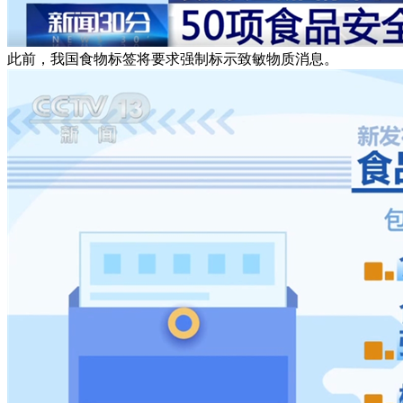
此前，我国食物标签将要求强制标示致敏物质消息。