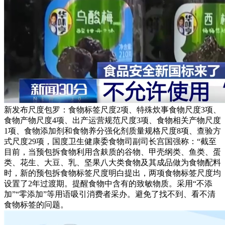
新发布尺度包罗：食物标签尺度2项、特殊炊事食物尺度3项、
食物产物尺度4项、出产运营规范尺度3项、食物相关产物尺度
1项、食物添加剂和食物养分强化剂质量规格尺度8项、查验方
式尺度29项，国度卫生健康委食物司副司长宫国强称：“截至
目前，当预包拆食物利用含麸质的谷物、甲壳纲类、鱼类、蛋
类、花生、大豆、乳、坚果八大类食物及其成品做为食物配料
时，新的预包拆食物标签尺度明白提出，两项食物标签尺度均
设置了2年过渡期。提醒食物中含有的致敏物质。采用“不添
加”“零添加”等用语吸引消费者采办。避免了找不到、看不清
食物标签的问题。