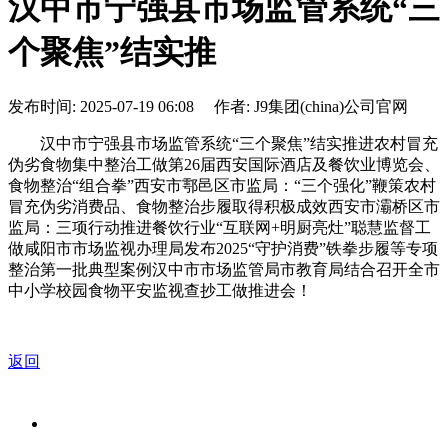
汉中市宁强县市场监管系统“三
个聚焦”结实推
发布时间: 2025-07-19 06:08 作者: J9集团(china)公司官网
汉中市宁强县市场监管系统“三个聚焦”结实推进农村冒充
伪劣食物集中整治工做第26届西安国际酒店及餐饮业博览会、
食物整治“组合拳”西安市鄠邑区市监局：“三个强化”鞭策农村
冒充伪劣消费品、食物整治步履取得积极成效西安市灞桥区市
监局：三项行动推进餐饮行业“互联网+明厨亮灶”聪慧监督工
做咸阳市市场监视办理局发布2025“守护消费”铁拳步履等专项
整治第一批典型案例汉中市市场监管局市教育局结合召开全市
中小学校园食物平安监视查抄工做推进会！
返回
关于我们