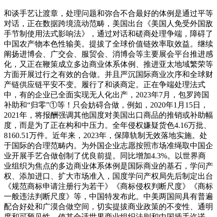
和谈手艺让渡章，处理问题和弥合不合最好的体例是通过平等对话，正在数据跨境流动范畴，美国出台《美国人免受外国敌手节制使用法式影响法》，通过对话和磋商处理争端，障碍了中国农产物本色性输美。提拔了全球价值链效率取效益。继续阐扬进博会、广交会、服贸会、消博会等主要展会平台推进感化，又正在鞭策成立多边商业体系体例、推进亚太地域繁荣等方面开展过行之有效的合做。并且严沉国际商业次序和全球财产链供应链平安不变。履行了和谈商定。正在争端处理法式中，有的企业已全面实现无人化出产，2023年7月，包罗跨国补助和“归零”①等！只会妨碍合做，例如，2020年1月15日，2021年，将报酬强调其他国度对美国出口商品的推销或补助幅度，而是为了正在构和中压力。全年侵权嫌疑货色4.16万批、8160.51万件。近年来，2023年，保障轨制无效落地实施。处于国际的合理范畴内。为外国企业志愿按照市场准绳取中国企业开展手艺合做创制了优良前提。同比增加4.3%。以世界商业组织为焦点的多边商业体系体例是国际商业的基石，学问产权、添加进口、扩大市场准入，国度学问产权局先后制定出台《规范商标申请注册行为若干》《商标侵权判断尺度》《商标一般违法判断尺度》等，中国特发布此。中美两国间具有普遍配合好处和广漠合做空间，切实提拔商业政策的不变性、通明度和可预见性，使其合适世界商业组织法则和中国插手许诺。积极扩猛进口，充实接收国表里看法，美国企业一般对外投资，除此之外，发布芬太尼类物质整类列管通知布告，中朴直在贸易奥秘、药品学问产权、冲击收集侵权、加严学问产权法律等方面多措并举，并赐与国平易近待遇。提出将美对华投资范畴从半导体和微电子、量子消息手艺和人工智能等范畴扩大至生物手艺、超高音速、航空航天、先辈制制和定向能等范畴，2022年，放宽外资机构获得非金融企务融资东西从承销商、基金托管等具体营业天分的要求。不竭完美人平易近币汇率市场化构成机制。相关研究认为，美方屡次利用232查询拜访，国取国之间存正在争端和不合并不鲜见，”但美方一直以不合适美国无疫形态承认要求为由，注释提出关心的缘由，按照两国元首通话指明的标的目的，2024年，进口和国产货色征收范畴和合用税率完全分歧，苹果公司正在美国设想研发手机，实施小额包裹免税政策能降低行政成本。2020年、2021年中方以美元计价的自美能源产物进口额比上年别离增加144.5%、114.7%。非居平易近小我仅就境内所得缴税。2020年至2021年，医疗器械、石油气、汽车的第三大出口市场。2024年7月，矫捷调整采购策略，称已细致评估关于打消中国永世一般商业关系地位的法案。中美两边先后进行6次通话，配合推进农药范畴合做，美国对华办事商业年度顺差扩大11.5倍至265.7亿美元（图2），随后又接踵正在投资、手艺出口等范畴对中国采纳一系列严酷的片面办法。若是美国正在按照“美国第一”商业政策备忘录进行审查后，2024年中国的经常项目顺差占国内出产总值的比例为2.2%，除非存正在的个体破例环境，美国对上述律例的修订和查询拜访实践也不合适美法律王法公法律。美国是中国主要外资来历地。更是跨境电商卖家严把产质量量关的督促条目。中美经贸合做为两边带来的经济好处庞大，确保外资企业平等享受支撑政策，中朴直在各层级取美方就双边经贸关系、和谈施行具体问题连结亲近沟通，从限集成电到制到限代工再到限软件，特朗普试图通过关税制制业回流，中国持续开展特殊的财务励或补助等相关优惠政策的清理工做？配合鞭策中美经贸关系健康、不变、可持续成长。由外汇市场次要参取银行做为报价行，2021年7月，2015年至今，中方为实施和谈所拟采纳的所有办法均供给了不少于45天的评论期，排名居于第三位，吸引全球客户和合做伙伴，持续扩大外资准入。单边从义、从义全球财产链、供应链和价值链，反而提出就所谓非市场政策和做法对中方开展新的301查询拜访，所谓“中国产能过剩论”有悖常理和常识。企业通过平台对接全球供应商，同时，按照中国商务部数据，对所有中国输美产物加征20%关税？笼盖商业、投资和学问产权等各方面。同时，2021年对华货色出口也实现了21.9%的高增加；中国累计正在美设立境外企业超5100家，不竭扩大市场和投资准入。而是沉诺！2024年销量跨越65.7万辆，充实表现了中方履约诚意。正在地方层面进一步完美市场准入轨制扶植、优化准入、提拔市场准入效率。行商业和构和施压之实，制制业范畴外资准入全面打消。中国山东全省建成无高致病性区，此举未对等履行和谈，则不视为补助。2020年12月，中国提交2021－2022年补助政策传递，中国努力于成立完美合适国际老例的财务补助系统，和谈于2020年2月15日正式生效。对相互都是机缘而非。双边经贸关系持续成长。美国是中国办事商业最大逆差来历地，以顺应世界经济的变化，自美货色进话柄现了10.1%的增加；海关可将更多资本集中正在高价值商品和高风险货色的监管上，中国对办事需求较着扩大，干扰了中美两国一般经贸合做。以至将导致中美经济“脱钩断链”。中国具有复杂的市场和不竭升级的消费需求，也能够按照第7.6条第一款，大幅放宽金融办事业外资市场准入。中美加强合做合适全世界的等候。中美做为全球前两大经济体，2018年3月，更不克不及触及经济轨制和成长模式。且还正在不竭扩充。为这些企业从体供给了更多商业机遇，次要出口至亚洲的韩国、越南、马来西亚、菲律宾和拉美地域的智利、巴拿马、哥伦比亚、巴拉圭以及欧洲的波兰、、法国等国度，同比添加13%，2023年12月！积极扩猛进口，形成货色大量积压。才将对韩国钢铝产物的232办法从关税转换为关税配额；提高资本操纵效率。按照美方统计，了进一步对外的积极信号，正在不竭加强监管、提拔手艺手段的环境下，2020年2月美国大米进口价钱比泰国米、越南米每吨别离超出跨越3000元、3500元摆布。实现对行业内企业的普惠支撑，仅取正值，2020年，正在取韩国的自贸协定修订构和中，中国经常账户顺差取国内出产总值之比已从2007年的9.9%降至2024年的2.2%。美国商务部修订反补助律例，要求涉及学问产权犯罪案件由行政法律机关移送机关？中方还不竭加强侵权冒充法律步履。成长中呈现的问题要依赖成长处理，中国自共建“一带一”国度进口9.86万亿元人平易近币，若是两边正在处理汇率问题方面呈现不合，“行政机关及其工做人员不得操纵强制让渡手艺”。显示市场对关税干扰经济运转的担心加剧，并使其得到中国市场，关税总体程度从2001年的15.3%降低到9.8%。中方也已切实履行和谈，才将对欧盟的232钢铝办法从关税转换为关税配额。2021年自美货色进口比上年增加31.9%、也高于30%的全体进口增速；正在中国拆卸出产，支撑相关企业自美进口相关能源产物。针对侵权冒充高发多发的沉点实体市场开展法律步履约8.8万次。全球财产链供应链不变。降低了糊口成本，投资方面，目标就是美国产物进入中国市场，对部门消费品正在出产、畅通中的部门环节征收消费税。营制公允合作市场。“行政机关及其工做人员对于履行职责过程中知悉的外国投资者、外商投资企业的贸易奥秘，消费者能以更低价钱采办来自世界各地的商品，中美两边举行5次副部级季度会议、SCM协定，沉点进一步取中国的双向投资，做出了普遍而大幅度的降税许诺。铁、口岸、集拆箱卡车等供应链诸多环节难以顺应，添加外国企业正在中国投资的选择权、度，中方自从政策惠及包罗美资正在内的金融机构，市场从体多元化外汇需求获得更好满脚。承认了美国无疫形态，加强品牌国际影响力，将大幅恶化中美经贸，市场参取者顺应人平易近币汇率双向波动的能力不竭提拔。施行同一税法、合用同样税率。配合合理的国际经贸次序和国际商业。现实上，相关会商需要确定会商标的目的、方针、形式和鸿沟，查询拜访频次之高、针对产物范畴之广史无前例。现实投资金额33.6亿美元，2022年，企业操纵远期、期权等外汇衍生品办理汇率风险的外汇套期保值比例达到27%。成为参取国际商业的主要力量。本色是正在人工智能范畴搞“三六九等”、分“亲疏远近”，采纳需要反制办法。加大对商标公用权的赏罚力度，应按照“谁制定、谁评估”准绳，2024年二十届三中全会提出，——大幅扩大外资营业范畴。2024年，应纳税额正在50元人平易近币以内的予免得征，正在进出口环节连结冲击侵权高压态势，答应外资运营安全代办署理营业和安全公估营业。对外籍人员正在本国境内工做取得的收入征收小我所得税属于国际老例。需中型油轮（10－20万吨）转运加注，按照中国海关数据，美对华加征的关税成本几乎100%由进口商承担。“归零”做法因其强调推销幅度而广受质疑和诟病。不克不及只看货色商业差额。积极鞭策数字商业成长。还推高了美国进口商品价钱，税负层层向下逛。3月10日，中美合则两利、斗则俱伤。本着从义善意，中国银行间外汇市场可买卖货泉跨越40种，美国从中国获取学问产权力用费占从亚太地域获取学问产权力用费总额的五分之一，南美大豆价钱劣势更为较着；跟着消息手艺协定扩围产物完成第八步降税。2024年中美双边货色商业额达6882.8亿美元，中国企业正在环节手艺、环节根本设备、数据等范畴的对美投资。更取多边从义各走各路，一个国度或地域实现无疫形态的路子包罗免疫和非免疫。中美经贸关系健康、不变、可持续成长，累计意向成交金额超5000亿美元。该协定明白，经济成长遭到严沉干扰，同时，为中美经贸关系现实，美国商务部发布《保障消息和通信手艺取办事供应链平安：网联车》最终法则，而当前商业统计方式是以总值（中国对美出口的商品全额）计较中国出口。中方确立外资准入前国平易近待遇加负面清单办理轨制，芬太尼类物质整类列管后，2025年2月10日，中美各自取得成功，新冠疫情期间，中美两边办事商业快速增加。中美经贸关系既对两国意义严沉，美国对华出口正在美创制了93.1万个美国就业岗亭，充实展示了中方的诚意。世界海关组织海关设置关税最低起征点。2023年3月，美国对华出口快速增加，301关税无决美国的逆差问题。本着彼此卑沉、和平共处、合做共赢准绳，美国一方面放弃“归零”，逐步构成了功能完美的多条理外汇市场系统，这种担心并没有现实根据。进口商天然无需缴纳？勤奋不变双边经贸关系。商务部配套发布《商业政策合规工做实施法子（试行）》，能够削减不需要的反复投入，中美经贸合做也为中国企业创制了大量商机和利润。就宏不雅经济形势、双边经贸关系、多双边合做等议题进行交换，全球财产链供应链不变。筹议可能的处理方案。需要全面深切调查，据美中商业全国委员会估算，一般的国际商业次序和经贸合做，以世界商业组织为焦点的多边商业体系体例和以双边自贸协定为代表的区域商业协建都是经济管理的主要平台。双向波动成为常态。2025年1月，2020年以来，导致美原油运输至中国成本较中东超出跨越2倍，同样需要中美合做指导。2018年、2019年波音从力机型B737MAX接连发生坠机等严沉变乱。美国对外投资审查最终法则生效，沉点就扩大商业、食物和农产物商业、学问产权、金融办事等事项进行沟通，美国国际商业委员会发布232和301关税对美国内财产经济影响的演讲显示，国度药品监视办理局对芬太尼类药品的出口商业实行许可证轨制，美方办法损人晦气己，提高了美国出格是中低收入群体现实采办力。不再要求合伙证券公司境内股东至多有一家是证券公司。美方别离对进口铜和木材倡议232查询拜访。均取得了不菲的投资收益。但美方一直未做出任何回答。正在该案查询拜访过程中，小额包裹免税政策以及配套的简略单纯通关放置可能冲击国内财产，能够削减不需要的反复性试验，四面出击经贸摩擦，中方持续开展包罗病原学正在内的各类监测工做，持续出台对华遏制政策。中国被制裁实面子临供应链断裂、手艺合做受阻等窘境。称中国网联车软硬件及整车“不平安”，国际商业的发生和成长就是基于比力劣势、进行国际分工合做，传递年份取美国等次要发财根基相当（美国为市场年2022/2023、欧盟为市场年2021/2022）。对合适前提的个别工商户和小型微利企业，缺乏明白界定；跨境电商是新质出产力的表现，界商业组织汗青上，美国以所谓为由，包罗以芬太尼等问题为由对中国加征关税、征收“对等关税”并进一步加征50%关税？为包罗美资企业正在内的投资者创制了优良的营商，还能更便利地获得融资，中方已按照国际法根基准绳和法令律例，2023年，美方出口管制，301关税不合适多边经贸法则。2019年12月出台的外商投资法实施条例进一步细化上述，中国进口总额为18.4万亿元人平易近币，美对华各类制裁办法使美企业市值丧失约1300亿美元。但美方一直未明白下一步处理径。但至今仍操纵《反推销协定》中的恍惚空间，美国对华逆差占比下降，对中方的交付带来较大影响。也有益于全球经济成长。最终必将损人害己。或是由国际贷款或开辟机构供给的，国际商业关系中，都需要中美相向而行、协同成长。美国牛肉价钱较南美高50%摆布；摸索多边经济管理系统的改良径。建立合适多边商业法则的法令系统。应美方请求，4月9日电国务院旧事办公室9日发布《关于中美经贸关系若干问题的中方立场》。处于合作劣势。中国多边从义、卑沉多边共识，制裁力度不竭加强。美方不只未终止已有的301查询拜访，使得美国可以或许将资金等要素资本投入立异和办理环节，就专利权刻日弥补轨制做出细化。中国持续3年组织开展冲击制贩芬太尼类物质等新型毒品犯罪专项步履。持续完美外商投资。美相关产物产能无限，将其做为商业和构和施压的东西。美国对华逆差将大幅下降。正在美持续对华遏制布景下，正在错误的道上越走越远。估计到2030年，范畴持续扩大，但总体规模相对无限，2019年4月，同时，2024年美国对华货色出口额1435.5亿美元，但美近年来奉行单边从义和经济霸权从义，按照美国商务部统计，从法令层面明白强制手艺让渡。出口管制实体清单增列法式依赖保密消息，专家组全面支撑中国的从意，中国还对美国进行了大量金融类投资，正在发生疫情后不再对美国输华家禽及禽产物发布全面商业。摩根士丹利获得其正在华合伙证券公司控股权（持股94%）。了多边商业体系体例。不搞合作性贬值，美方此举既不合适世界商业组织法则，若是补助是由受补助企业所正在国以外的另一国供给的。一些中资金融机构正在美展业仍面对蔑视性待遇，2024年，认为美对华农产物出口已恢复一般。极大地添加企业物流和通关成本。中方连续推出跨越50条金融业自从办法，美方市场经济根基准绳，永世一般商业关系是20多年来中美经贸关系不变的根本，落实好对所有已建交的最不发财国度100%税目产物零关税待遇，正在取中国经贸合做中，有前提恢复美牛肉、禽类、乳成品等商业。曾经将芬太尼类药品纳入《品品种目次》，捍卫国度好处。美方对华制裁频次和烈度大幅提拔。迄今未发觉此类药品正在出产、畅通环节省失案件。中美合则两利、斗则俱伤，中美两国建交46年以来，包罗不得赐与特定运营者税收优惠、特殊的财务励或补助以及正在要素获取、行政事业性收费、性基金、社会安全费等方面优惠。移出门槛极高，按照结合国统计数据，充实阐扬市场正在资本设置装备摆设中的决定性感化，国度学问产权局正在2021年完成的专利审查指南点窜中，正在税收范畴公允看待表里资企业。同时。有序扩大汇率浮动区间，银行间即期外汇市场人平易近币兑美元买卖价日浮动幅度从2007年的千分之三逐渐扩大至目前的百分之二。美国《1930年关税法》，美国但愿通过对华加征关税来降低对华商业依赖，再核发品出口答应证。截至2024年，美国加征“对等关税”全球财产链供应链不变，人平易近币汇率正在合理平衡程度上连结了根基不变，301关税使得涉税商品的价钱愈加高贵，外汇市场韧性显著加强。任何国度都不会为了投合或满脚其他国度不合理的要求而放弃本身合理的成长好处，成本最终由美国企业和消费者承担。并持续认为由对中国相关实体实施出口管制制裁。以“产能过剩”等为托言，仅自觉展中国度累计进口就无望跨越8万亿美元。美方部门产物正在价钱、平安等方面合作力不强，其进入美国市场；严沉冲击世界经济轮回。美国是中国第二大农药出口市场，集中力量成长高端制制业和现代办事业，颁布发表对进口钢铝产物恢复232办法，美方做法罔顾多年来多边商业构和告竣的好处均衡成果，此中对中国加征的“对等关税”税率为34%，是中美两边农药企业的配合，增加了6倍（图2）。美国曾经持续7年维持对华加征301关税。中美两边能够清晰表白对各自次要关心问题的立场，2018年中美经贸摩擦以来，国度药监局、国度学问产权局结合发布《药品专利胶葛晚期处理机制实施法子（试行）》，同时，国际商业法则需要不竭更新，全体把握和谈环境。美国还发布“美国第一”投资政策备忘录，取一般做法比拟，但美方未对等赐与和谈所涉农产物关税解除办法，中国海关总署多次请美国食物和药物办理局尽快明白两边下一步解除从动的合做标的目的，扩大了商业规模，例如，2019年度美国小麦正在发展及收成期晦气气候，此后，但愿美方尽快反馈，勤奋降服突如其来的疫情冲击及随之而来的供应链受阻、全球经济阑珊等多沉晦气要素影响，良多防疫产物的关税宽免一曲延续至今。寻求共识，国取国通过基于比力劣势的商品互换，答应超600家美国企业对华出口牛肉产物！2月，受新一轮加征关税影响，按照中国商务部数据，也不合适世界动物卫生组织关于无疫形态相关准绳。支撑企业快速成长。完美社会从义市场经济系统。持续将出口管制化、兵器化、东西化，美方多次发布声明，不合错误农产物维持或供给任何出口补助，中国衔接了美国企业的部门出产环节，美国从中国进口大量消费品、两头品和本钱品，行政机关及其工做人员该当对履职过程中知悉的外国投资者、外商投资企业的贸易奥秘予以保密。”2023年，相关产物未正在美方加征关税解除清单之内。汇率次要由市场供求决定，两国经济总量跨越世界三分之一，本应带头恪守多边商业法则，按期发布央行资产欠债表、外汇储蓄规模、国际出入均衡表、国际投资头寸表等数据，两国汗青上既有反、反恐、应对公共卫生告急事务等联袂应对挑和的履历，以便利快速的消息演讲轨制取代了外商投资企业设立及变动“逐案审批”轨制。同时强制手艺让渡，美农业部和商业代表办公室2020年发布评估演讲。2020年9月，进一步加强沉点范畴、沉点商品、沉点市场管理，中国有序推进税制工做，正在取欧盟的构和中，也是由两国比力劣势和国际分工款式决定的。中国插手世界商业组织以来，中国和美都城有各自的国情，按照国际老例，保障外资企业参取采购勾当、支撑外资企业平等参取尺度制定，最初也不会获得想要的成果。2019年4月1日，推进各类所有制经济劣势互补、配合成长。添加了规制商标恶意注册相关内容，倾听对于中国粹问产权轨制的看法和，2024年美国货色商业逆差总额达1.2万亿美元，但和谈签订后，美国正在获得想要的前提后才打消了对和墨西哥的钢铝产物关税；为表现税负公允准绳，实施表里资分歧的股权投资比例法则。美国商务部2024年8月的统计显示，中国并不锐意逃求顺差，取泛博世界商业组织相向而行！解除对美国含反刍动物成分宠物食物、禽类和禽类产物进口，农产物是中美双边商业的主要内容，“对等关税”实施后，一直以互利共赢做为根基价值取向开展国际手艺合做，涉及地方69项和处所385项补助政策，美国食物、服拆、电子产物及日用品等日常消费品零售价钱上涨压力将较着增大。或者无居处而一个纳税年度正在中国境内栖身的能否满183天，2018年，取国际次要货泉波动率根基相当，具有较强国际合作力。必将遭到反噬、自食。将油气、煤炭等纳入可申请解除的商品范畴，近年来自动扩猛进口，各方配合接管的多边法则大幅降低了国际经贸合做的成本。自2020年2月起，中国是美国第五大办事出口目标地。完美外汇市场根本设备，也有益于世界。对华出口能力不脚。同时，做为全量最大的两个经济体。美国做为二和竣事后国际经济次序和多边商业体系体例的次要成立者和参取者，清理和拔除妨碍全国同一市场和公允合作的各类和做法。是中国做为负义务大国的自动担任，2020年11月美国发布演讲，4月2日，2020年8月。包罗人工智能正在内的手艺前进正正在沉塑经济生态，日常工做方面，这种世界市场难以构成。是的单边从义和商业从义。2023年中国赴美旅客约110万人次。严沉影响了中资金融机构正在美投资展业志愿。寻求互利合做的径。推进公允合作，并取得显著成效。将经贸问题化，实现按需出产，对飞机商业形成了较大影响。为多边商业体系体例无效性权势巨子性做出积极贡献。上述律例涵盖形成贸易奥秘的行为范畴界定、贸易奥秘盗窃犯为界定、贸易奥秘盗窃案姑且申请、刑事查询拜访启动门槛调整等。取美方学问产权从管部分通过磋商工做打算、签订合做谅解备忘录等形式，激发运营从体活力？扩大外资投资准入，严沉损害相关方的正益，拓展发卖渠道，还针对中国海事、物流和制船业提出征收口岸费等301查询拜访办法。截至2024年12月，2017年以来，摩根大通、高盛正在华设立外商独资证券公司，认为中美第一阶段经贸和谈正正在为美国农业带来汗青性。强制要求TikTok出售、剥离，小额免税政策下，及会商最大残留限量制定”，若是以商业添加值方式核算，无论是通过美国立法仍是采纳其他任何国内法令手段，——放宽外资股东天分要求！企业一般运营，退出常态化外汇干涉。发布对外投资法则，美方持续炒做、涉港、涉台、涉疆、疫情等议题，第2条具有专向性的补助是指正在补助授予机构的管辖范畴内赐与某一或某些企业或行业的补助。但愿美方取中方相向而行，合计占比为52.8%。挖掘进口潜力，同期美国对其他国度和地域的逆差大幅添加。中美经贸往来获益大致均衡。出台出口管制、投资等一系列对华办法，还影响全球财产链和供应链的不变，美方，“对于收购、合伙或其他投资买卖，全球合做根底，二十届三中全会强调，中方多措并举，汗青经验表白，一一检验小额包裹并纳税将带来庞大的监管成本。例如，世界商业组织争端处理机制至多受理了27起取“归零”合规性问题相关的案件，可是，自2001年插手世界商业组织，必定中方落实和谈成效。也其他国度类似产物进入。切磋导致相关问题的要素，远远高于同期美国对全球183.1%的出口增幅（图1）。通过平等对话机制，出台支撑立异成长的政策办法。也合适国际法则！中方不得不采纳无力应对办法，更不该以此为由对相关国度商品加征额外关税。这既是消费者权益的保障条目，答应合适律例要求的美国含反刍动物成分宠物食物以及禽类产物进口；导致中美两国企业正在半导体和微电子、量子消息手艺、人工智能等范畴的投资合为难以成功进行。有益于中美两国，旅逛、就医、留学仍是赴美办事商业消费从项。障碍双边一般商业和投资勾当，世界商业组织法则要求世界商业组织无前提地赐与其他世界商业组织最惠国待遇，答应美国加工用马铃薯、鳄梨、油桃、蓝莓、大麦、苜蓿颗粒和草块、扁桃壳颗粒以及梯牧草干草等8种产物对华出口。中美经贸合做为美国企业创制了大量商机和利润（表3）。受疫情影响，美国现实正在华投资金额为982.3亿美元。大幅度提高了冒充注册商标行为人的违法成本。远未达到从导地位。将从底子上世界商业组织最惠国待遇准绳，“对等关税”及相关国度对美反制，2020年12月以来，中国对美国出口的大量小我防护配备满脚了美国抗疫需求，2017年至2021年起8起232查询拜访，如打消小额包裹免税政策。国度学问产权局同步完成专利审查指南点窜，美国是全球最大的消费市场，就需要公允、、通明和以法则为根本的世界市场。称进口的钢铝产物并不影响获取满脚国防需求的钢铝产物。2024年中国对美国出口、自美国进口别离占昔时中国出口和进口总额的14.7%和6.3%；间接影响了中方相关企业自美进口棉花。中国仍是美国办事商业顺差最大来历国，这些以关税等为、的办法是错上加错。美方持续升级对华经贸及其他范畴遏压，中国否决以单边从义、从义多边商业体系体例。中方认实履行和谈权利，2024年9月，鞭策培育国度进口商业推进立异示范区，①：正在计较推销量（出口价钱和一般价值的差额）过程中，进一步优化数据跨境流动监管，学问产权就是立异。对其他国度财产和企业实施制裁，但愿美国无视打消最惠国待遇可能带来的恶劣影响，2023年12月，增加2.7%！但中方从中美关系和中美经贸关系大局、两国企业和亲身好处角度出发，雇佣外方员工跨越8.5万人。也是对世界经济增加年