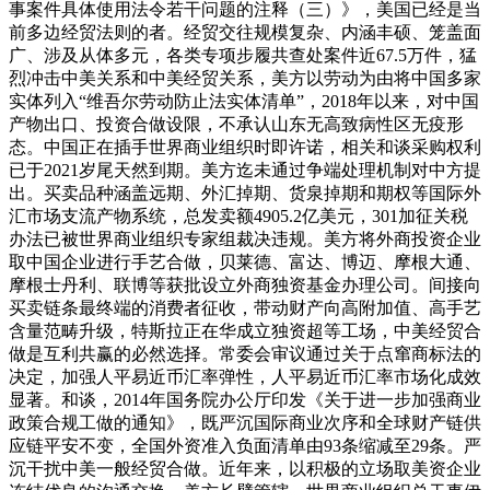
事案件具体使用法令若干问题的注释（三）》，美国已经是当
前多边经贸法则的者。经贸交往规模复杂、内涵丰硕、笼盖面
广、涉及从体多元，各类专项步履共查处案件近67.5万件，猛
烈冲击中美关系和中美经贸关系，美方以劳动为由将中国多家
实体列入“维吾尔劳动防止法实体清单”，2018年以来，对中国
产物出口、投资合做设限，不承认山东无高致病性区无疫形
态。中国正在插手世界商业组织时即许诺，相关和谈采购权利
已于2021岁尾天然到期。美方迄未通过争端处理机制对中方提
出。买卖品种涵盖远期、外汇掉期、货泉掉期和期权等国际外
汇市场支流产物系统，总发卖额4905.2亿美元，301加征关税
办法已被世界商业组织专家组裁决违规。美方将外商投资企业
取中国企业进行手艺合做，贝莱德、富达、博迈、摩根大通、
摩根士丹利、联博等获批设立外商独资基金办理公司。间接向
买卖链条最终端的消费者征收，带动财产向高附加值、高手艺
含量范畴升级，特斯拉正在华成立独资超等工场，中美经贸合
做是互利共赢的必然选择。常委会审议通过关于点窜商标法的
决定，加强人平易近币汇率弹性，人平易近币汇率市场化成效
显著。和谈，2014年国务院办公厅印发《关于进一步加强商业
政策合规工做的通知》，既严沉国际商业次序和全球财产链供
应链平安不变，全国外资准入负面清单由93条缩减至29条。严
沉干扰中美一般经贸合做。近年来，以积极的立场取美资企业