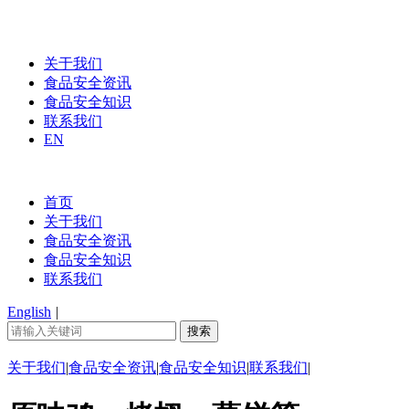
关于我们
食品安全资讯
食品安全知识
联系我们
EN
首页
关于我们
食品安全资讯
食品安全知识
联系我们
English
|
关于我们
|
食品安全资讯
|
食品安全知识
|
联系我们
|